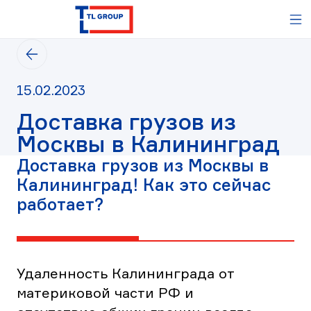
TL
М
GROUP
-
Вернуться
логистический
на
оператор,
предыдущую
таможенный
Дата
15.02.2023
страницу
представитель
публикации
Доставка грузов из
15.02.2023
Москвы в Калининград
Доставка грузов из Москвы в
Калининград! Как это сейчас
работает?
Удаленность Калининграда от
материковой части РФ и