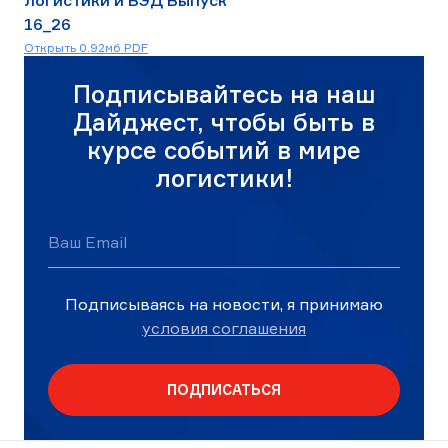
логистики и ВЭД Выпуск
16_26
Скачать
Открыть 0.92мб PDF
16_26_Выпуск_июль.pdf
Подписывайтесь на наш
Дайджест, чтобы быть в
курсе событий в мире
логистики!
Ваш Email
Подписываясь на новости, я принимаю
условия соглашения
ПОДПИСАТЬСЯ