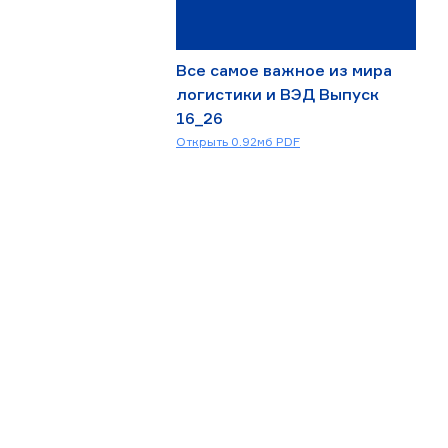
Все самое важное из мира
логистики и ВЭД Выпуск
16_26
Скачать
Открыть 0.92мб PDF
16_26_Выпуск_июль.pdf