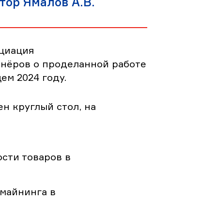
тор Ямалов А.В.
оциация
тнёров о проделанной работе
ем 2024 году.
н круглый стол, на
сти товаров в
майнинга в