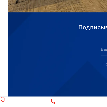
Подписыв
Ва
По