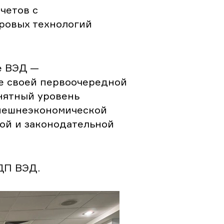
четов с
ровых технологий
е ВЭД —
е своей первоочередной
нятный уровень
внешнеэкономической
ой и законодательной
ДП ВЭД.