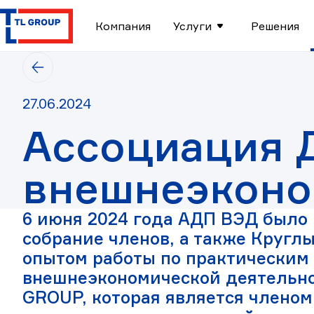
TL
Компания
Услуги
Решения
GROUP
-
логистический
Вернуться
оператор,
на
таможенный
предыдущую
представитель
Дата
27.06.2024
страницу
публикации
Ассоциация 
27.06.2024
внешнеэконо
6 июня 2024 года АДП ВЭД было
собрание членов, а также Круглы
опытом работы по практическим
внешнеэкономической деятельно
GROUP, которая является членом