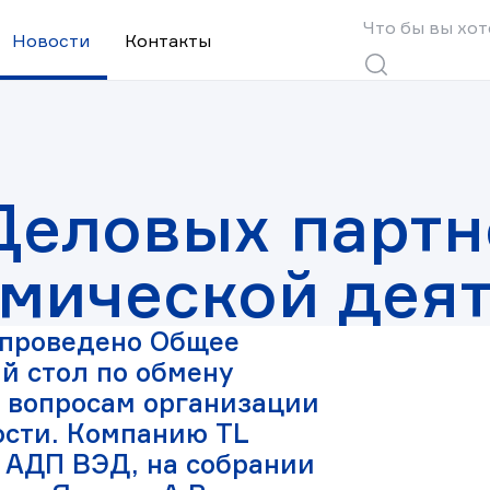
Поиск
Что
бы
Новости
Контакты
вы
Поиск
хотели
найти?
Деловых партн
мической деят
 проведено Общее
й стол по обмену
 вопросам организации
сти. Компанию TL
 АДП ВЭД, на собрании