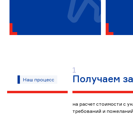
Этап
1
Получаем з
1
Наш процесс
на расчет стоимости с у
требований и пожеланий