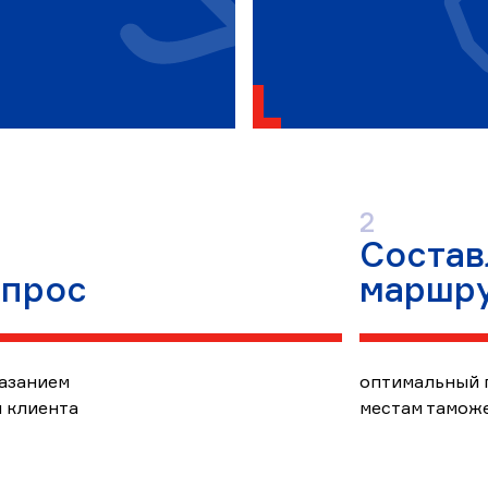
Этап
2
Состав
2
апрос
маршр
казанием
оптимальный п
 клиента
местам тамож