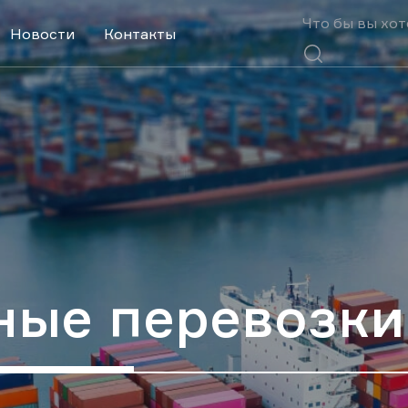
Поиск
Что
бы
Новости
Контакты
вы
Поиск
хотели
найти?
ые перевозки