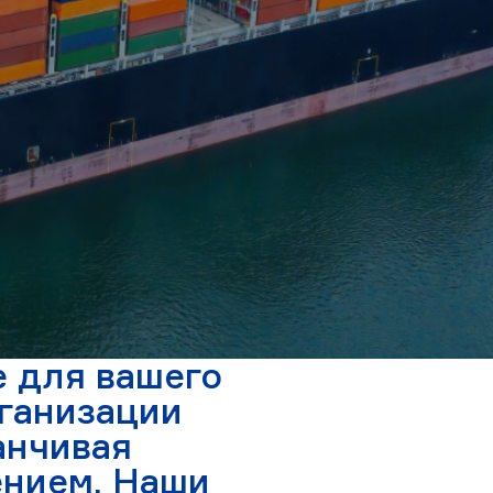
 для вашего
рганизации
анчивая
нием. Наши