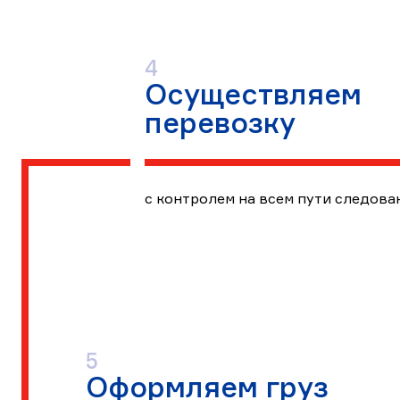
Этап
4
Осуществляем
4
перевозку
с контролем на всем пути следова
Этап
5
Оформляем груз
5