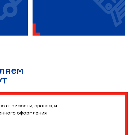
ляем
ут
о стоимости, срокам, и
енного оформления