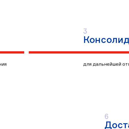
Этап
3
Консолид
3
ния
для дальнейшей от
Этап
6
Дост
6