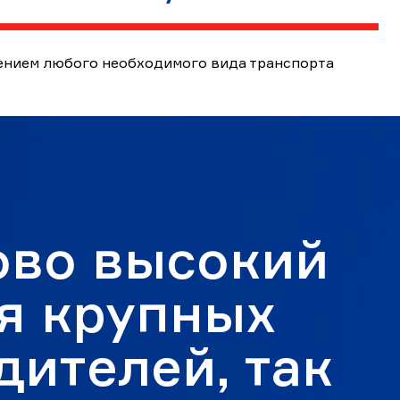
ением любого необходимого вида транспорта
ово высокий
ля крупных
дителей, так