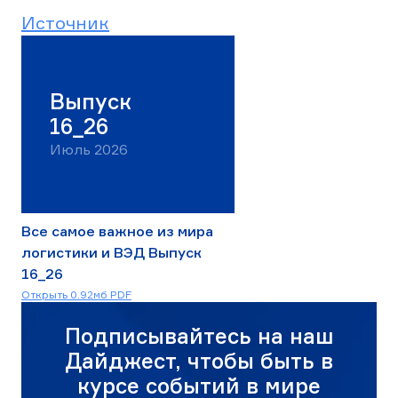
Источни
к
Выпуск
16_26
Июль 2026
Все самое важное из мира
логистики и ВЭД Выпуск
16_26
Скачать
Открыть 0.92мб PDF
16_26_Выпуск_июль.pdf
Подписывайтесь на наш
Дайджест, чтобы быть в
курсе событий в мире