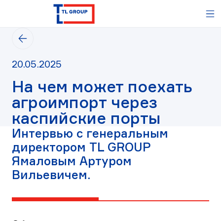
TL
М
GROUP
-
Вернуться
логистический
на
оператор,
предыдущую
таможенный
Дата
20.05.2025
страницу
представитель
публикации
На чем может поехать
20.05.2025
агроимпорт через
каспийские порты
Интервью с генеральным
директором TL GROUP
Ямаловым Артуром
Вильевичем.