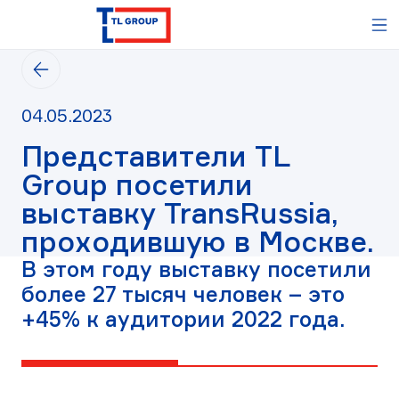
TL
М
GROUP
-
Вернуться
логистический
на
оператор,
предыдущую
таможенный
Дата
04.05.2023
страницу
представитель
публикации
Представители TL
04.05.2023
Group посетили
выставку TransRussia,
проходившую в Москве.
В этом году выставку посетили
более 27 тысяч человек – это
+45% к аудитории 2022 года.