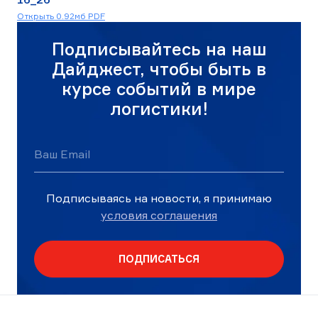
Скачать
Открыть 0.92мб PDF
16_26_Выпуск_июль.pdf
Подписывайтесь на наш
Дайджест, чтобы быть в
курсе событий в мире
логистики!
Ваш Email
Подписываясь на новости, я принимаю
условия соглашения
ПОДПИСАТЬСЯ