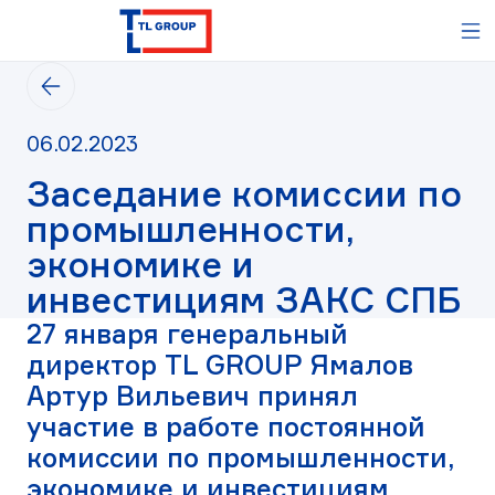
TL
М
GROUP
-
Вернуться
логистический
на
оператор,
предыдущую
таможенный
Дата
06.02.2023
страницу
представитель
публикации
Заседание комиссии по
06.02.2023
промышленности,
экономике и
инвестициям ЗАКС СПБ
27 января генеральный
директор TL GROUP Ямалов
Артур Вильевич принял
участие в работе постоянной
комиссии по промышленности,
экономике и инвестициям