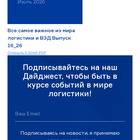
Июль 2026
Все самое важное из мира
логистики и ВЭД Выпуск
16_26
Скачать
Открыть 0.92мб PDF
16_26_Выпуск_июль.pdf
Подписывайтесь на наш
Дайджест, чтобы быть в
курсе событий в мире
логистики!
Ваш Email
Подписываясь на новости, я принимаю